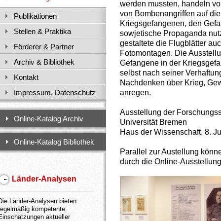
werden mussten, handeln vo
von Bombenangriffen auf di
Publikationen
Kriegsgefangenen, den Gefah
Stellen & Praktika
sowjetische Propaganda nutz
gestaltete die Flugblätter auc
Förderer & Partner
Fotomontagen. Die Ausstellu
Archiv & Bibliothek
Gefangene in der Kriegsgef
selbst nach seiner Verhaftun
Kontakt
Nachdenken über Krieg, Gew
anregen.
Impressum, Datenschutz
Ausstellung der Forschungsst
Online-Katalog Archiv
Universität Bremen
Haus der Wissenschaft, 8. Ju
Online-Katalog Bibliothek
Parallel zur Austellung könn
durch die Online-Ausstellun
Länder-Analysen
Die Länder-Analysen bieten
regelmäßig kompetente
Einschätzungen aktueller