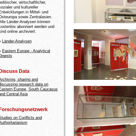
politischer, wirtschaftlicher,
sozialer und kultureller
Entwicklungen in Mittel- und
Osteuropa sowie Zentralasien.
Alle Länder-Analysen können
kostenlos abonniert werden und
sind online archiviert.
»
Länder-Analysen
»
Eastern Europe - Analytical
Digests
Discuss Data
Archiving, sharing and
discussing research data on
Eastern Europe, South Caucasus
and Central Asia
Forschungsnetzwerk
Studies on Conflicts and
Authoritarianism