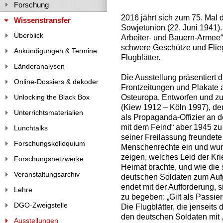
Forschung
2016 jährt sich zum 75. Mal 
Wissenstransfer
Sowjetunion (22. Juni 1941).
Überblick
Arbeiter- und Bauern-Armee“ 
schwere Geschütze und Flie
Ankündigungen & Termine
Flugblätter.
Länderanalysen
Die Ausstellung präsentiert 
Online-Dossiers & dekoder
Frontzeitungen und Plakate 
Osteuropa. Entworfen und 
Unlocking the Black Box
(Kiew 1912 – Köln 1997), de
Unterrichtsmaterialien
als Propaganda-Offizier an d
mit dem Feind“ aber 1945 zu
Lunchtalks
seiner Freilassung freundete e
Forschungskolloquium
Menschenrechte ein und wurd
zeigen, welches Leid der Kr
Forschungsnetzwerke
Heimat brachte, und wie die
Veranstaltungsarchiv
deutschen Soldaten zum Auf
endet mit der Aufforderung, 
Lehre
zu begeben: „Gilt als Passier
DGO-Zweigstelle
Die Flugblätter, die jenseit
den deutschen Soldaten mit
Ausstellungen