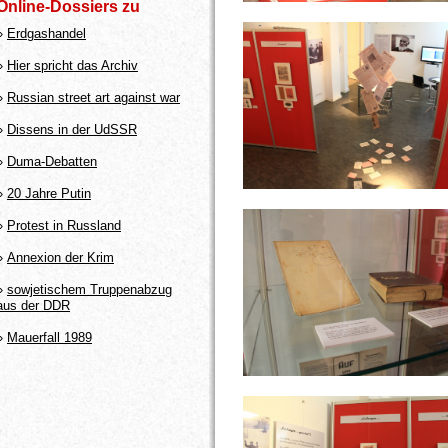
Online-Dossiers zu
»
Erdgashandel
»
Hier spricht das Archiv
»
Russian street art against war
»
Dissens in der UdSSR
»
Duma-Debatten
»
20 Jahre Putin
»
Protest in Russland
»
Annexion der Krim
»
sowjetischem Truppenabzug
aus der DDR
»
Mauerfall 1989