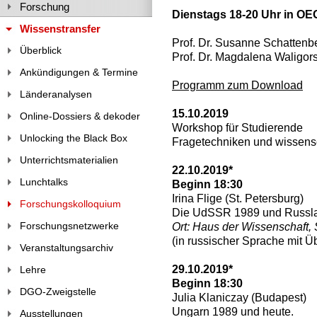
Forschung
Dienstags 18-20 Uhr in O
Wissenstransfer
Prof. Dr. Susanne Schattenb
Überblick
Prof. Dr. Magdalena Waligor
Ankündigungen & Termine
Programm zum Download
Länderanalysen
15.10.2019
Online-Dossiers & dekoder
Workshop für Studierende
Unlocking the Black Box
Fragetechniken und wissensc
Unterrichtsmaterialien
22.10.2019*
Lunchtalks
Beginn 18:30
Irina Flige (St. Petersburg)
Forschungskolloquium
Die UdSSR 1989 und Russl
Forschungsnetzwerke
Ort: Haus der Wissenschaft,
(in russischer Sprache mit Ü
Veranstaltungsarchiv
29.10.2019*
Lehre
Beginn 18:30
DGO-Zweigstelle
Julia Klaniczay (Budapest)
Ungarn 1989 und heute.
Ausstellungen