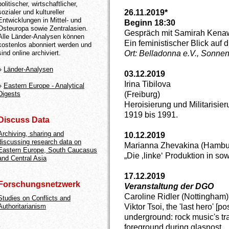
politischer, wirtschaftlicher,
26.11.2019*
sozialer und kultureller
Entwicklungen in Mittel- und
Beginn 18:30
Osteuropa sowie Zentralasien.
Gespräch mit Samirah Kenawi
Alle Länder-Analysen können
Ein feministischer Blick auf
kostenlos abonniert werden und
Ort: Belladonna e.V., Sonne
sind online archiviert.
»
Länder-Analysen
03.12.2019
Irina Tibilova
»
Eastern Europe - Analytical
(Freiburg)
Digests
Heroisierung und Militarisie
1919 bis 1991.
Discuss Data
Archiving, sharing and
10.12.2019
discussing research data on
Marianna Zhevakina (Hambu
Eastern Europe, South Caucasus
„Die ‚linke‘ Produktion in so
and Central Asia
17.12.2019
Forschungsnetzwerk
Veranstaltung der DGO
Caroline Ridler (Nottingham)
Studies on Conflicts and
Viktor Tsoi, the 'last hero' [p
Authoritarianism
underground: rock music's tra
foreground during glasnost.