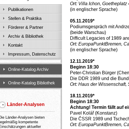
Ort:
Villa Ichon, Goetheplatz
(in englischer Sprache)
Publikationen
Stellen & Praktika
05.11.2019*
Podiumsgespräch mit Andrz
Förderer & Partner
(beide Warschau)
Archiv & Bibliothek
Difficult Legacies of 1989 
Ort:
EuropaPunktBremen,
Ca
Kontakt
(in englischer Sprache)
Impressum, Datenschutz
12.11.2019*
Beginn 18:30
Online-Katalog Archiv
Peter-Christian Bürger (Chem
Die DDR 1989 und die Bunde
Online-Katalog Bibliothek
Ort: Haus der Wissenschaft,
18.11.2019*
Beginn 18:30
Länder-Analysen
Achtung! Termin fällt auf 
Pavel Kolář (Konstanz)
Die Länder-Analysen bieten
Die ČSSR 1989 und Tschech
regelmäßig kompetente
Ort:
EuropaPunktBremen,
Ca
Einschätzungen aktueller