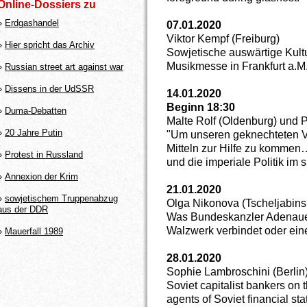
Online-Dossiers zu
»
Erdgashandel
07.01.2020
Viktor Kempf (Freiburg)
»
Hier spricht das Archiv
Sowjetische auswärtige Kultu
Musikmesse in Frankfurt a.M
»
Russian street art against war
»
Dissens in der UdSSR
14.01.2020
Beginn 18:30
»
Duma-Debatten
Malte Rolf (Oldenburg) und 
»
20 Jahre Putin
"Um unseren geknechteten Vo
Mitteln zur Hilfe zu kommen
»
Protest in Russland
und die imperiale Politik im 
»
Annexion der Krim
21.01.2020
»
sowjetischem Truppenabzug
Olga Nikonova (Tscheljabins
aus der DDR
Was Bundeskanzler Adenaue
Walzwerk verbindet oder ein
»
Mauerfall 1989
28.01.2020
Sophie Lambroschini (Berlin
Soviet capitalist bankers on t
agents of Soviet financial st