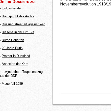
Online-Dossiers zu
Novemberrevolution 1918/1
»
Erdgashandel
»
Hier spricht das Archiv
»
Russian street art against war
»
Dissens in der UdSSR
»
Duma-Debatten
»
20 Jahre Putin
»
Protest in Russland
»
Annexion der Krim
»
sowjetischem Truppenabzug
aus der DDR
»
Mauerfall 1989