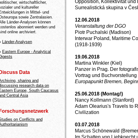
Opposition, Kollektivität und
politischer, wirtschaftlicher,
Surrealistická skupina v Če
sozialer und kultureller
Entwicklungen in Mittel- und
Osteuropa sowie Zentralasien.
12.06.2018
Alle Länder-Analysen können
Veranstaltung der DGO
kostenlos abonniert werden und
Piotr Puchalski (Madison)
sind online archiviert.
Interwar Poland, Maritime Co
»
Länder-Analysen
(1918-1939)
»
Eastern Europe - Analytical
19.06.2018
Digests
Martina Winkler (Kiel)
Panzer in Prag. Der fotografi
Discuss Data
Vortrag und Buchvorstellung
Archiving, sharing and
Europapunkt Bremen, Beginn
discussing research data on
Eastern Europe, South Caucasus
25.06.2018 (Montag!)
and Central Asia
Nancy Kollmann (Stanford)
Adam Olearius's Travels to 
Forschungsnetzwerk
Civilization
Studies on Conflicts and
03.07.2018
Authoritarianism
Marcus Schönewald (Bremen
Im Schatten von Liebknecht 