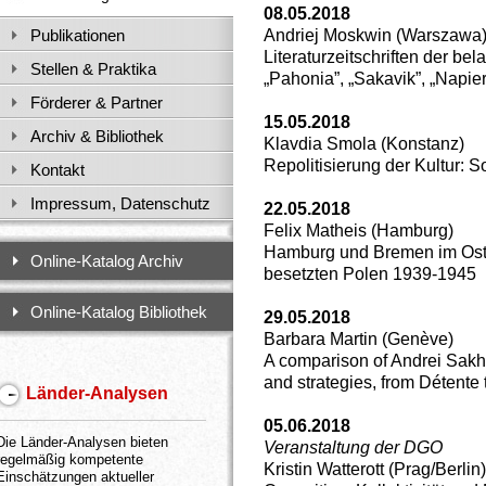
08.05.2018
Andriej Moskwin (Warszawa
Publikationen
Literaturzeitschriften der b
Stellen & Praktika
„Pahonia”, „Sakavik”, „Napier
Förderer & Partner
15.05.2018
Archiv & Bibliothek
Klavdia Smola (Konstanz)
Repolitisierung der Kultur: 
Kontakt
Impressum, Datenschutz
22.05.2018
Felix Matheis (Hamburg)
Hamburg und Bremen im Oste
Online-Katalog Archiv
besetzten Polen 1939-1945
Online-Katalog Bibliothek
29.05.2018
Barbara Martin (Genève)
A comparison of Andrei Sakh
and strategies, from Détente 
Länder-Analysen
05.06.2018
Die Länder-Analysen bieten
Veranstaltung der DGO
regelmäßig kompetente
Kristin Watterott (Prag/Berlin)
Einschätzungen aktueller