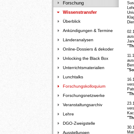
Forschung
Sus
Leh
Wissenstransfer
Uni
Kla
Überblick
Die
Ankündigungen & Termine
02.
aus
Länderanalysen
Jan
"Th
Online-Dossiers & dekoder
11.
Unlocking the Black Box
aus
Ben
Unterrichtsmaterialien
"So
Lunchtalks
16.
ver
Forschungskolloquium
Pat
"Th
Forschungsnetzwerke
23.
Veranstaltungsarchiv
ver
Kac
Lehre
"Th
DGO-Zweigstelle
30.
Mat
Ausstellungen