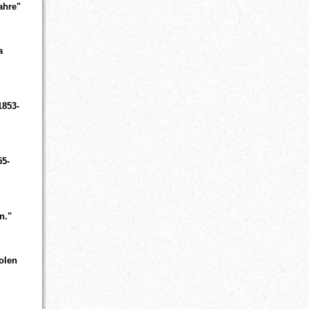
ahre"
a
1853-
55-
n."
olen