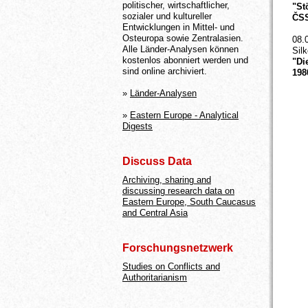
politischer, wirtschaftlicher,
"St
sozialer und kultureller
ČSS
Entwicklungen in Mittel- und
Osteuropa sowie Zentralasien.
08.
Alle Länder-Analysen können
Sil
kostenlos abonniert werden und
"Di
sind online archiviert.
198
»
Länder-Analysen
»
Eastern Europe - Analytical
Digests
Discuss Data
Archiving, sharing and
discussing research data on
Eastern Europe, South Caucasus
and Central Asia
Forschungsnetzwerk
Studies on Conflicts and
Authoritarianism