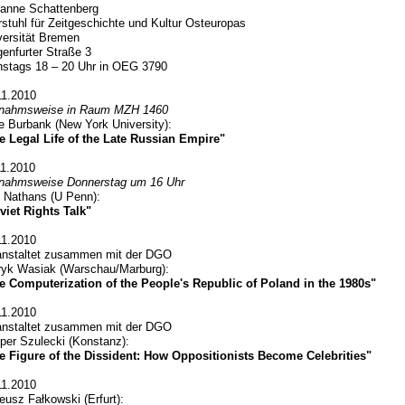
anne Schattenberg
rstuhl für Zeitgeschichte und Kultur Osteuropas
versität Bremen
genfurter Straße 3
nstags 18 – 20 Uhr in OEG 3790
11.2010
nahmsweise in Raum MZH 1460
e Burbank (New York University):
e Legal Life of the Late Russian Empire"
11.2010
nahmsweise Donnerstag um 16 Uhr
 Nathans (U Penn):
viet Rights Talk"
11.2010
anstaltet zusammen mit der DGO
ryk Wasiak (Warschau/Marburg):
e Computerization of the People's Republic of Poland in the 1980s"
11.2010
anstaltet zusammen mit der DGO
per Szulecki (Konstanz):
e Figure of the Dissident: How Oppositionists Become Celebrities"
11.2010
eusz Fałkowski (Erfurt):