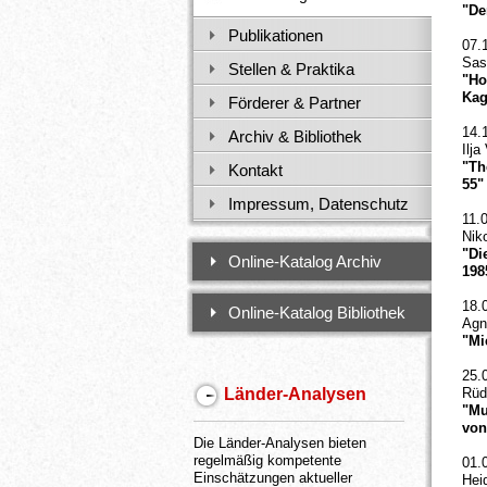
"De
Publikationen
07.
Sas
Stellen & Praktika
"Ho
Kag
Förderer & Partner
14.
Archiv & Bibliothek
Ilja
"Th
Kontakt
55"
Impressum, Datenschutz
11.
Nik
"Di
Online-Katalog Archiv
198
18.
Online-Katalog Bibliothek
Agn
"Mi
25.
Länder-Analysen
Rüd
"Mu
von
Die Länder-Analysen bieten
regelmäßig kompetente
01.
Einschätzungen aktueller
Hei