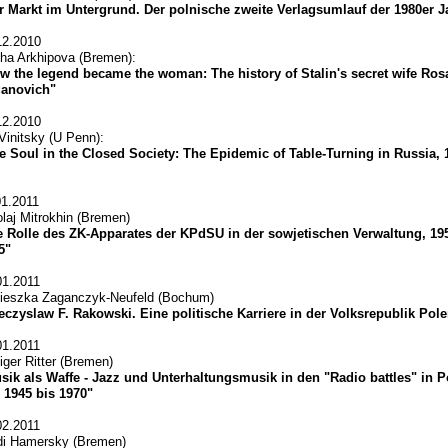
r Markt im Untergrund. Der polnische zweite Verlagsumlauf der 1980er J
12.2010
ha Arkhipova (Bremen):
w the legend became the woman: The history of Stalin's secret wife Ros
anovich"
12.2010
 Vinitsky (U Penn):
e Soul in the Closed Society: The Epidemic of Table-Turning in Russia, 
01.2011
olaj Mitrokhin (Bremen)
e Rolle des ZK-Apparates der KPdSU in der sowjetischen Verwaltung, 19
5"
01.2011
ieszka Zaganczyk-Neufeld (Bochum)
eczyslaw F. Rakowski. Eine politische Karriere in der Volksrepublik Pole
01.2011
iger Ritter (Bremen)
sik als Waffe - Jazz und Unterhaltungsmusik in den "Radio battles" in P
 1945 bis 1970"
02.2011
di Hamersky (Bremen)