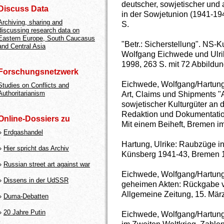
deutscher, sowjetischer und
Discuss Data
in der Sowjetunion (1941-1
Archiving, sharing and
S.
discussing research data on
Eastern Europe, South Caucasus
"Betr.: Sicherstellung". NS-
and Central Asia
Wolfgang Eichwede und Ulri
1998, 263 S. mit 72 Abbildu
Forschungsnetzwerk
Eichwede, Wolfgang/Hartung,
Studies on Conflicts and
Authoritarianism
Art, Claims und Shipments 
sowjetischer Kulturgüter an
Redaktion und Dokumentation
Online-Dossiers zu
Mit einem Beiheft, Bremen i
»
Erdgashandel
Hartung, Ulrike: Raubzüge 
»
Hier spricht das Archiv
Künsberg 1941-43, Bremen 
»
Russian street art against war
Eichwede, Wolfgang/Hartung
»
Dissens in der UdSSR
geheimen Akten: Rückgabe vo
Allgemeine Zeitung, 15. März
»
Duma-Debatten
»
20 Jahre Putin
Eichwede, Wolfgang/Hartung,