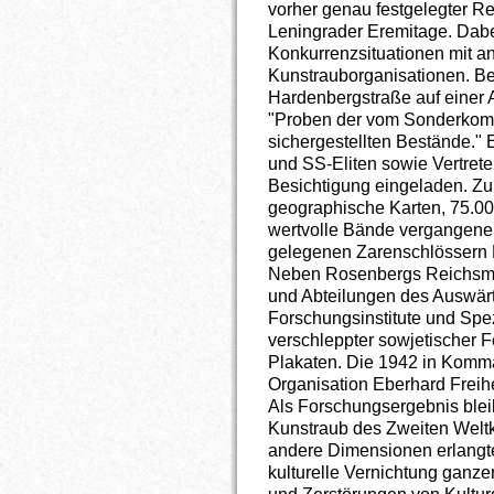
vorher genau festgelegter Re
Leningrader Eremitage. Dab
Konkurrenzsituationen mit a
Kunstrauborganisationen. Ber
Hardenbergstraße auf einer A
"Proben der vom Sonderkom
sichergestellten Bestände."
und SS-Eliten sowie Vertret
Besichtigung eingeladen. Zu
geographische Karten, 75.00
wertvolle Bände vergangener
gelegenen Zarenschlössern P
Neben Rosenbergs Reichsmini
und Abteilungen des Auswär
Forschungsinstitute und Spez
verschleppter sowjetischer F
Plakaten. Die 1942 in Komm
Organisation Eberhard Freih
Als Forschungsergebnis blei
Kunstraub des Zweiten Weltk
andere Dimensionen erlangte
kulturelle Vernichtung ganz