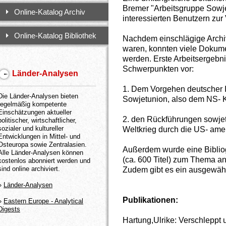
Bremer "Arbeitsgruppe Sowje
Online-Katalog Archiv
interessierten Benutzern zur
Online-Katalog Bibliothek
Nachdem einschlägige Archi
waren, konnten viele Dokume
werden. Erste Arbeitsergebni
Schwerpunkten vor:
Länder-Analysen
1. Dem Vorgehen deutscher In
Die Länder-Analysen bieten
Sowjetunion, also dem NS- 
regelmäßig kompetente
Einschätzungen aktueller
2. den Rückführungen sowjet
politischer, wirtschaftlicher,
sozialer und kultureller
Weltkrieg durch die US- ame
Entwicklungen in Mittel- und
Osteuropa sowie Zentralasien.
Außerdem wurde eine Bibliog
Alle Länder-Analysen können
(ca. 600 Titel) zum Thema an
kostenlos abonniert werden und
sind online archiviert.
Zudem gibt es ein ausgewähl
»
Länder-Analysen
Publikationen:
»
Eastern Europe - Analytical
Digests
Hartung,Ulrike: Verschleppt