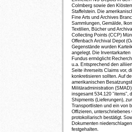
Colmberg sowie den Klöster
Staffelstein. Die amerikanis
Fine Arts und Archives Bran
Sammlungen, Gemälde, Ikon
Textilien, Bücher und Archiv
Collecting Points (CCP) M
Offenbach Archival Depot (O
Gegenstände wurden Karteika
angelegt. Die Inventarkarten
Fundus ermöglicht Recherche
u.a. Entsprechend den alliie
Seite ihrerseits Claims vor, 
konkretisieren sollten. Auf d
amerikanischen Besatzungsb
Militäradministration (SMAD
insgesamt 534.120 "items", d
Shipments (Lieferungen), zu
Transportlisten und ein von 
Offizieren, unterschriebenes
protokollarisch bestätigt. So
Dokumenten niederschlagen
festgehalten.