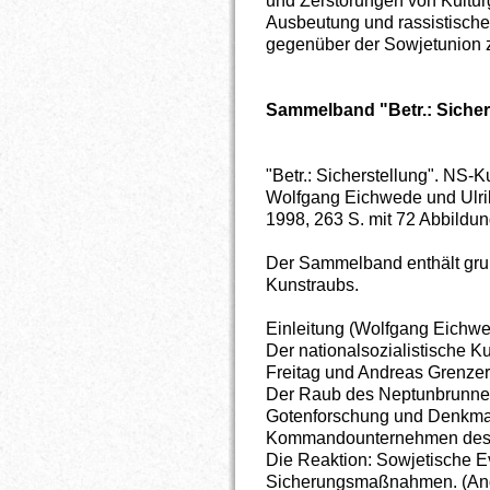
und Zerstörungen von Kulturg
Ausbeutung und rassistisch
gegenüber der Sowjetunion 
Sammelband "Betr.: Sicher
"Betr.: Sicherstellung". NS-
Wolfgang Eichwede und Ulri
1998, 263 S. mit 72 Abbildu
Der Sammelband enthält gr
Kunstraubs.
Einleitung (Wolfgang Eichw
Der nationalsozialistische K
Freitag und Andreas Grenzer
Der Raub des Neptunbrunnens
Gotenforschung und Denkmal
Kommandounternehmen des "
Die Reaktion: Sowjetische 
Sicherungsmaßnahmen. (Andre