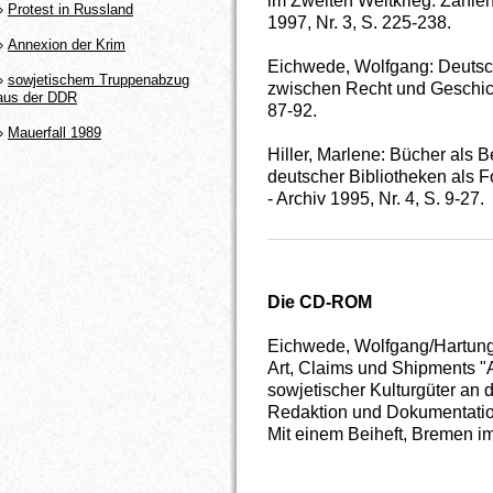
im Zweiten Weltkrieg. Zahle
»
Protest in Russland
1997, Nr. 3, S. 225-238.
»
Annexion der Krim
Eichwede, Wolfgang: Deutsch-
»
sowjetischem Truppenabzug
zwischen Recht und Geschicht
aus der DDR
87-92.
»
Mauerfall 1989
Hiller, Marlene: Bücher als 
deutscher Bibliotheken als F
- Archiv 1995, Nr. 4, S. 9-27.
Die CD-ROM
Eichwede, Wolfgang/Hartung,
Art, Claims und Shipments 
sowjetischer Kulturgüter an
Redaktion und Dokumentation
Mit einem Beiheft, Bremen im 