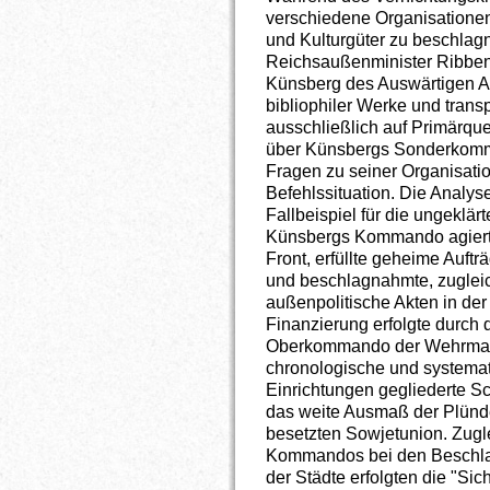
verschiedene Organisationen 
und Kulturgüter zu beschlag
Reichsaußenminister Ribbe
Künsberg des Auswärtigen A
bibliophiler Werke und transp
ausschließlich auf Primärque
über Künsbergs Sonderkomma
Fragen zu seiner Organisatio
Befehlssituation. Die Analyse
Fallbeispiel für die ungeklä
Künsbergs Kommando agierte 
Front, erfüllte geheime Auft
und beschlagnahmte, zugleich
außenpolitische Akten in der
Finanzierung erfolgte durch
Oberkommando der Wehrmach
chronologische und systemat
Einrichtungen gegliederte Sc
das weite Ausmaß der Plünd
besetzten Sowjetunion. Zugl
Kommandos bei den Beschla
der Städte erfolgten die "Sic