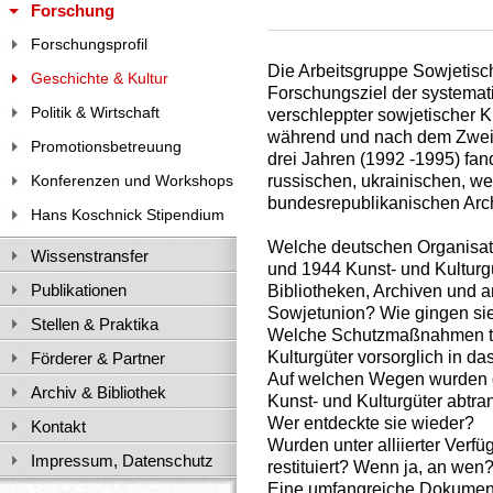
Forschung
Forschungsprofil
Die Arbeitsgruppe Sowjetisc
Geschichte & Kultur
Forschungsziel der systemat
Politik & Wirtschaft
verschleppter sowjetischer K
während und nach dem Zweit
Promotionsbetreuung
drei Jahren (1992 -1995) fan
russischen, ukrainischen, w
Konferenzen und Workshops
bundesrepublikanischen Arch
Hans Koschnick Stipendium
Welche deutschen Organisa
Wissenstransfer
und 1944 Kunst- und Kulturg
Publikationen
Bibliotheken, Archiven und a
Sowjetunion? Wie gingen sie
Stellen & Praktika
Welche Schutzmaßnahmen tra
Kulturgüter vorsorglich in d
Förderer & Partner
Auf welchen Wegen wurden di
Archiv & Bibliothek
Kunst- und Kulturgüter abtra
Wer entdeckte sie wieder?
Kontakt
Wurden unter alliierter Verf
Impressum, Datenschutz
restituiert? Wenn ja, an wen
Eine umfangreiche Dokument