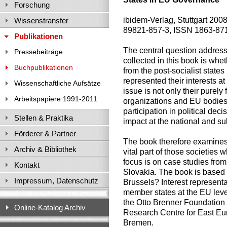
Forschung
ibidem-Verlag, Stuttgart 200
Wissenstransfer
89821-857-3, ISSN 1863-87
Publikationen
The central question addres
Pressebeiträge
collected in this book is whe
Buchpublikationen
from the post-socialist state
represented their interests at
Wissenschaftliche Aufsätze
issue is not only their purely
Arbeitspapiere 1991-2011
organizations and EU bodies;
participation in political de
Stellen & Praktika
impact at the national and su
Förderer & Partner
The book therefore examines 
Archiv & Bibliothek
vital part of those societies
focus is on case studies fro
Kontakt
Slovakia. The book is based o
Impressum, Datenschutz
Brussels? Interest represent
member states at the EU level
the Otto Brenner Foundation 
Online-Katalog Archiv
Research Centre for East Eur
Bremen.