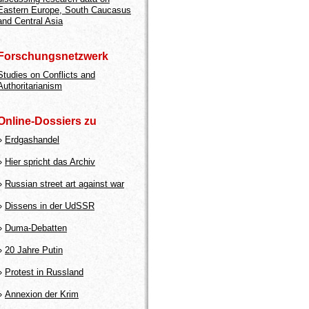
Eastern Europe, South Caucasus
and Central Asia
Forschungsnetzwerk
Studies on Conflicts and
Authoritarianism
Online-Dossiers zu
»
Erdgashandel
»
Hier spricht das Archiv
»
Russian street art against war
»
Dissens in der UdSSR
»
Duma-Debatten
»
20 Jahre Putin
»
Protest in Russland
»
Annexion der Krim