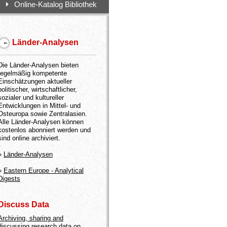
Online-Katalog Bibliothek
Länder-Analysen
Die Länder-Analysen bieten
regelmäßig kompetente
Einschätzungen aktueller
politischer, wirtschaftlicher,
sozialer und kultureller
Entwicklungen in Mittel- und
Osteuropa sowie Zentralasien.
Alle Länder-Analysen können
kostenlos abonniert werden und
sind online archiviert.
»
Länder-Analysen
»
Eastern Europe - Analytical
Digests
Discuss Data
Archiving, sharing and
discussing research data on