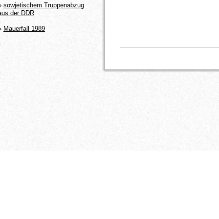
»
sowjetischem Truppenabzug
aus der DDR
»
Mauerfall 1989