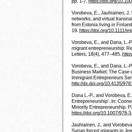
pp. 1-7.
https://doi.org/10.1
Vorobeva, E., Jauhiainen, J
networks, and virtual transn
from Estonia living in Finland
19.
https://doi.org/10.1111/i
Vorobeva, E., and Dana, L.-
migrant entrepreneurship: Re
Letters, 18(4), 477–485.
http
Vorobeva, E., and Dana, L.-P.
Business Market: The Case of
Immigrant Entrepreneurs Se
http://dx.doi.org/10.4135/9
Dana L.-P., and Vorobeva, E.
Entrepreneurship’. In: Coon
Minority Entrepreneurship. 
https://doi.org/10.1007/978
Jauhiainen, J., and Vorobeva
Syrian forced migrants in Jor