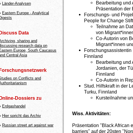
Bearbeitung und 
»
Länder-Analysen
Präsentation der
»
Eastern Europe - Analytical
Forschungs- und Projek
Digests
People for Change Stif
Teilnahme an Da
von Migrant*inne
Discuss Data
Co-Autorin von B
Archiving, sharing and
Migrant*innen un
discussing research data on
Forschungsassistentin -
Eastern Europe, South Caucasus
and Central Asia
Finnland
Bearbeitung und 
Jordanien, der Tü
Forschungsnetzwerk
Finnland
Studies on Conflicts and
Co-Autorin in Re
Authoritarianism
Stud. Hilfskraft in der 
Turku, Finnland
Kursteilnahme un
Online-Dossiers zu
»
Erdgashandel
Wiss. Aktivitäten:
»
Hier spricht das Archiv
Präsentation "Black African e
»
Russian street art against war
barriers" auf der 20sten "No