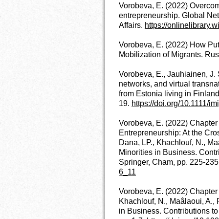
Vorobeva, E. (2022) Overcomi
entrepreneurship. Global Net
Affairs.
https://onlinelibrary.
Vorobeva, E. (2022) How Putin
Mobilization of Migrants. Rus
Vorobeva, E., Jauhiainen, J
networks, and virtual transn
from Estonia living in Finland
19.
https://doi.org/10.1111/i
Vorobeva, E. (2022) Chapter 1
Entrepreneurship: At the Cros
Dana, LP., Khachlouf, N., Ma
Minorities in Business. Cont
Springer, Cham, pp. 225-235
6_11
Vorobeva, E. (2022) Chapter 1
Khachlouf, N., Maâlaoui, A., 
in Business. Contributions 