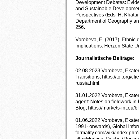
Development Debates: Evide
and Sustainable Developmen
Perspectives (Eds. H. Khatu
Department of Geography and
256.
Vorobeva, E. (2017). Ethnic d
implications. Herzen State Un
Journalistische Beiträge:
02.08.2023 Vorobeva, Ekater
Transitions, https://tol.org/cl
russia.html.
31.01.2022 Vorobeva, Ekateri
agent: Notes on fieldwork 
Blog,
https://markets-int.eu/
01.06.2022 Vorobeva, Ekater
1991- onwards), Global Infor
formality.com/wiki/index.php
title=Mertvye_Dushi_(Russi