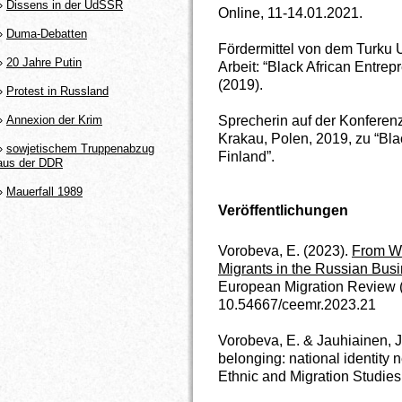
»
Dissens in der UdSSR
Online, 11-14.01.2021.
»
Duma-Debatten
Fördermittel von dem Turku 
»
20 Jahre Putin
Arbeit: “Black African Entrepr
(2019).
»
Protest in Russland
Sprecherin auf der Konferenz
»
Annexion der Krim
Krakau, Polen, 2019, zu “Bla
»
sowjetischem Truppenabzug
Finland”.
aus der DDR
»
Mauerfall 1989
Veröffentlichungen
Vorobeva, E. (2023).
From Wo
Migrants in the Russian Bus
European Migration Review (on
10.54667/ceemr.2023.21
Vorobeva, E. & Jauhiainen, J
belonging: national identity 
Ethnic and Migration Studies