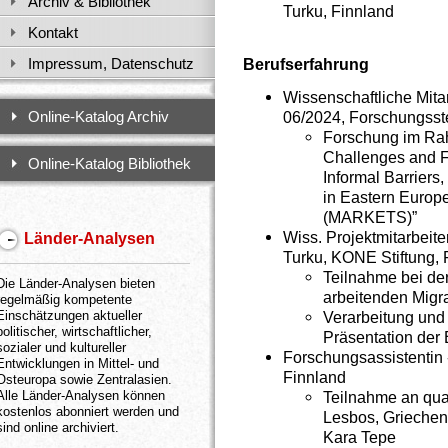
Archiv & Bibliothek
Turku, Finnland
Kontakt
Impressum, Datenschutz
Berufserfahrung
Wissenschaftliche Mitar
Online-Katalog Archiv
06/2024, Forschungsst
Forschung im Rah
Challenges and F
Online-Katalog Bibliothek
Informal Barriers
in Eastern Europ
(MARKETS)”
Wiss. Projektmitarbeite
Länder-Analysen
Turku, KONE Stiftung, 
Teilnahme bei de
Die Länder-Analysen bieten
arbeitenden Migr
regelmäßig kompetente
Einschätzungen aktueller
Verarbeitung und
politischer, wirtschaftlicher,
Präsentation der
sozialer und kultureller
Forschungsassistentin -
Entwicklungen in Mittel- und
Finnland
Osteuropa sowie Zentralasien.
Alle Länder-Analysen können
Teilnahme an qua
kostenlos abonniert werden und
Lesbos, Griechenl
sind online archiviert.
Kara Tepe