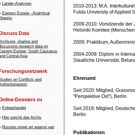
»
Länder-Analysen
2010-2013: M.A. Interkultur
Fulda University of Applied
»
Eastern Europe - Analytical
Digests
2009-2010: Vorsitzende der
Helsinki Komitee (Menschenr
Discuss Data
Archiving, sharing and
2009: Praktikum, Außenminis
discussing research data on
Eastern Europe, South Caucasus
2004-2009: Diplom in Intern
and Central Asia
Staatliche Universität, Belar
Forschungsnetzwerk
Ehrenamt
Studies on Conflicts and
Authoritarianism
Seit 2020: Mitglied, Grassro
“Perspektive Ost”), Berlin
Online-Dossiers zu
»
Erdgashandel
Seit 2019: Mitglied, Deutsc
Berlin
»
Hier spricht das Archiv
»
Russian street art against war
Publikationen