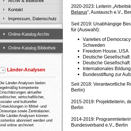
Archiv & Bibliothek
2020-2023: Leiterin „Arbeitskr
Kontakt
Belarus
“, Austausch e.V., Ber
Impressum, Datenschutz
Seit 2019: Unabhängige Bera
für (Auswahl):
Online-Katalog Archiv
Varieties of Democracy 
Schweden
Online-Katalog Bibliothek
Freedom House, USA
Deutsche Gesellschaft 
Deutsche Gesellschaft
Internationales Bildu
Länder-Analysen
Bundesstiftung zur Auf
Die Länder-Analysen bieten
Seit 2018: Verantwortliche R
regelmäßig kompetente
Berlin)
Einschätzungen aktueller
politischer, wirtschaftlicher,
2015-2019: Projektleiterin, d
sozialer und kultureller
Entwicklungen in Mittel- und
Berlin
Osteuropa sowie Zentralasien.
Alle Länder-Analysen können
2014-2019: Programmleiterin
kostenlos abonniert werden und
Bundesverband e.V., Berlin
sind online archiviert.