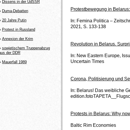
»
Dissens in der UdSSR
Protestbewegung in Belarus:
»
Duma-Debatten
»
20 Jahre Putin
In: Femina Politica – Zeitschr
2021, S. 133-138
»
Protest in Russland
»
Annexion der Krim
Revolution in Belarus. Surpr
»
sowjetischem Truppenabzug
aus der DDR
In: New Eastern Europe, Iss
Uncertain Times
»
Mauerfall 1989
Corona, Politisierung und Se
In: Belarus! Das weibliche G
edition.fotoTAPETA__Flugsch
Protests in Belarus: Why now 
Baltic Rim Economies