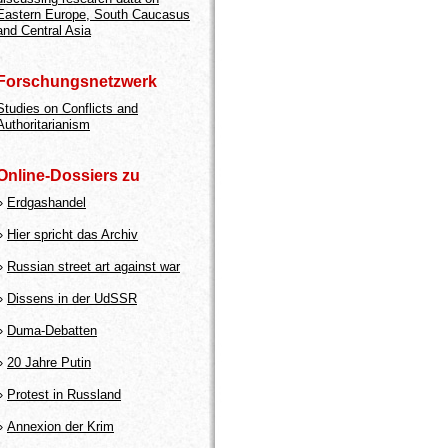
Eastern Europe, South Caucasus
and Central Asia
Forschungsnetzwerk
Studies on Conflicts and
Authoritarianism
Online-Dossiers zu
»
Erdgashandel
»
Hier spricht das Archiv
»
Russian street art against war
»
Dissens in der UdSSR
»
Duma-Debatten
»
20 Jahre Putin
»
Protest in Russland
»
Annexion der Krim