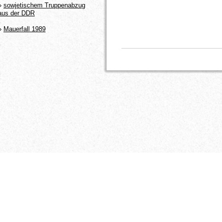
»
sowjetischem Truppenabzug
aus der DDR
»
Mauerfall 1989