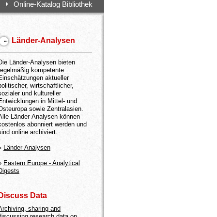
Online-Katalog Bibliothek
Länder-Analysen
Die Länder-Analysen bieten
regelmäßig kompetente
Einschätzungen aktueller
politischer, wirtschaftlicher,
sozialer und kultureller
Entwicklungen in Mittel- und
Osteuropa sowie Zentralasien.
Alle Länder-Analysen können
kostenlos abonniert werden und
sind online archiviert.
»
Länder-Analysen
»
Eastern Europe - Analytical
Digests
Discuss Data
Archiving, sharing and
discussing research data on