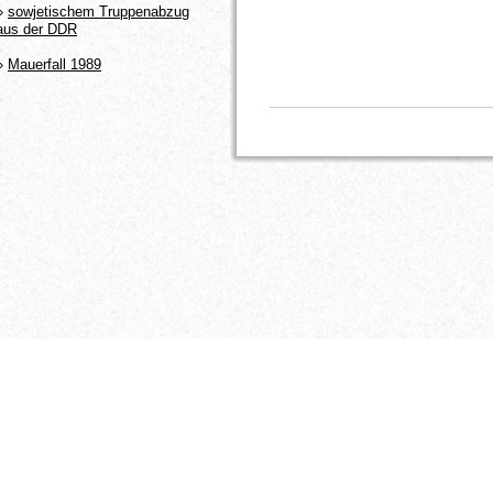
»
sowjetischem Truppenabzug
aus der DDR
»
Mauerfall 1989