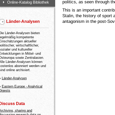
politics, as seen through t
Online-Katalog Bibliothek
This is an important contrib
Stalin, the history of spor
antagonism in the post-Sovi
Länder-Analysen
Die Länder-Analysen bieten
regelmäßig kompetente
Einschätzungen aktueller
politischer, wirtschaftlicher,
sozialer und kultureller
Entwicklungen in Mittel- und
Osteuropa sowie Zentralasien.
Alle Länder-Analysen können
kostenlos abonniert werden und
sind online archiviert.
»
Länder-Analysen
»
Eastern Europe - Analytical
Digests
Discuss Data
Archiving, sharing and
discussing research data on