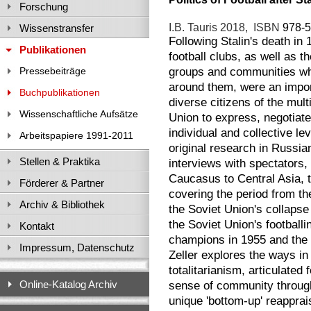
Forschung
I.B. Tauris 2018, ISBN
978-5
Wissenstransfer
Following Stalin's death in 
Publikationen
football clubs, as well as t
Pressebeiträge
groups and communities w
around them, were an impor
Buchpublikationen
diverse citizens of the mult
Wissenschaftliche Aufsätze
Union to express, negotiate 
individual and collective l
Arbeitspapiere 1991-2011
original research in Russia
Stellen & Praktika
interviews with spectators,
Caucasus to Central Asia, 
Förderer & Partner
covering the period from the
Archiv & Bibliothek
the Soviet Union's collapse
the Soviet Union's football
Kontakt
champions in 1955 and the 
Impressum, Datenschutz
Zeller explores the ways in
totalitarianism, articulated 
Online-Katalog Archiv
sense of community through
unique 'bottom-up' reapprais