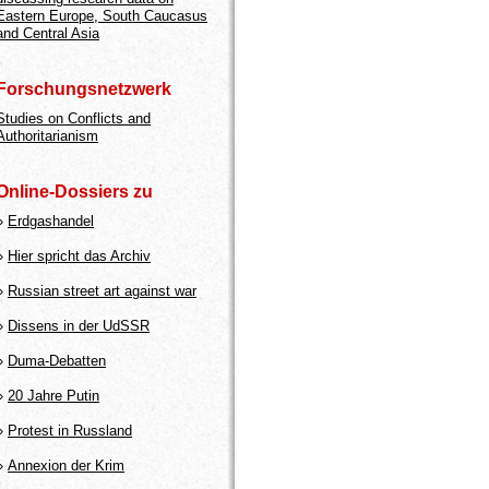
Eastern Europe, South Caucasus
and Central Asia
Forschungsnetzwerk
Studies on Conflicts and
Authoritarianism
Online-Dossiers zu
»
Erdgashandel
»
Hier spricht das Archiv
»
Russian street art against war
»
Dissens in der UdSSR
»
Duma-Debatten
»
20 Jahre Putin
»
Protest in Russland
»
Annexion der Krim