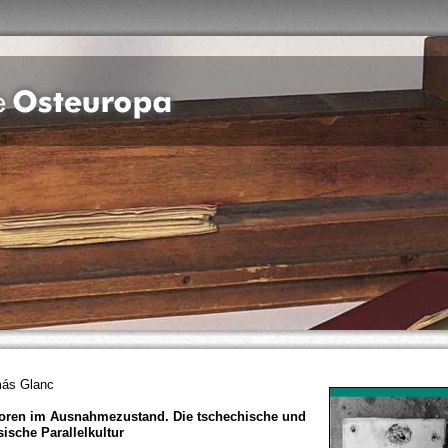
ás Glanc
oren im Ausnahmezustand. Die tschechische und
sische Parallelkultur