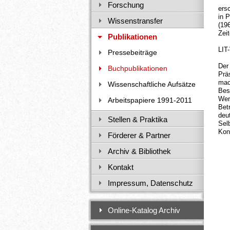
Forschung
ers
in P
Wissenstransfer
(19
Zei
Publikationen
LIT
Pressebeiträge
Der
Buchpublikationen
Prä
mac
Wissenschaftliche Aufsätze
Bes
Wer
Arbeitspapiere 1991-2011
Bet
deu
Stellen & Praktika
Sel
Kont
Förderer & Partner
Archiv & Bibliothek
Kontakt
Impressum, Datenschutz
Online-Katalog Archiv