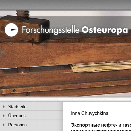
Startseite
Inna Chuvychkina
Über uns
Personen
Экспортные нефте- и га
постсоветском простран