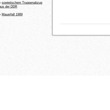
»
sowjetischem Truppenabzug
aus der DDR
»
Mauerfall 1989