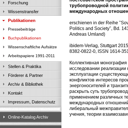
Forschung
трубопроводной политик
международных отноше
Wissenstransfer
Publikationen
erschienen in der Reihe "Sov
Politics and Society", Bd. 143
Pressebeiträge
Andreas Umland)
Buchpublikationen
ibidem-Verlag, Stuttgart 201
Wissenschaftliche Aufsätze
8382-0822-0, ISSN 1614-35
Arbeitspapiere 1991-2011
Коллективная монография 
Stellen & Praktika
исследовании реализации 
эксплуатации существующи
Förderer & Partner
конфликтов интересов про
Archiv & Bibliothek
энергоносителей и транзит
раскрыть суть трубопровод
Kontakt
применением различных те
Impressum, Datenschutz
международных отношений,
либеральный межправитель
учения, теории взаимозави
Online-Katalog Archiv