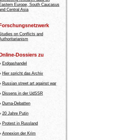
Eastern Europe, South Caucasus
and Central Asia
Forschungsnetzwerk
Studies on Conflicts and
Authoritarianism
Online-Dossiers zu
»
Erdgashandel
»
Hier spricht das Archiv
»
Russian street art against war
»
Dissens in der UdSSR
»
Duma-Debatten
»
20 Jahre Putin
»
Protest in Russland
»
Annexion der Krim