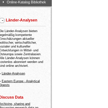
Online-Katalog Bibliothek
Länder-Analysen
Die Länder-Analysen bieten
regelmäßig kompetente
Einschätzungen aktueller
politischer, wirtschaftlicher,
sozialer und kultureller
Entwicklungen in Mittel- und
Osteuropa sowie Zentralasien.
Alle Länder-Analysen können
kostenlos abonniert werden und
sind online archiviert.
»
Länder-Analysen
»
Eastern Europe - Analytical
Digests
Discuss Data
Archiving, sharing and
discussing research data on