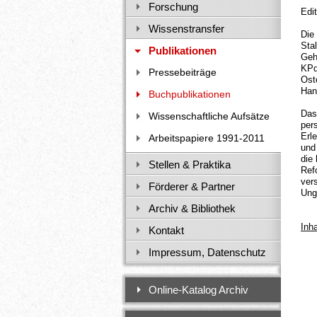
Forschung
Edi
Wissenstransfer
Die
Sta
Publikationen
Geh
KPd
Pressebeiträge
Ost
Han
Buchpublikationen
Das
Wissenschaftliche Aufsätze
per
Erl
Arbeitspapiere 1991-2011
und
die
Stellen & Praktika
Ref
ver
Förderer & Partner
Ung
Archiv & Bibliothek
Inh
Kontakt
Impressum, Datenschutz
Online-Katalog Archiv