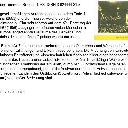
tion Temmen, Bremen 1988, ISBN 3-924444-31-5
 gesellschaftlichen Veränderungen nach dem Tode J.
lins (1953) und die Impulse, welche von der
eimrede N. Chruschtschows auf dem XX. Parteitag der
SU (1956) ausgingen, eröffneten vielen Menschen in
europa langersehnte Freiräume des Denkens und
delns. Dieser "Frühling" jedoch währte nur kurz...
 Buch läßt Zeitzeugen aus mehreren Ländern Osteuropas und Wissenschaftle
sönlichen Erfahrungen und Erkenntnisse berichten. Die Mischung von konkret
ebnissen Betroffener und wissenschaftlichen Analysen bildet einen besondere
 macht das Buch zu einer aufschlußreichen Lektüre. In vielfältiger Weise wer
 historischen Traditionen der aktuellen, durch M.S. Gorbatschow ausgelösten
ormprozesse thematisiert, die für die Analyse der heutigen Entwicklungen in
schiedenen Ländern des Ostblocks (Sowjetunion, Polen, Tschechoslowakei u
arn) von großer Bedeutung sind.
altsverzeichnis