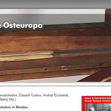
ewardnadse, Eduard/ Gurkov, Andrej/ Eichwede,
fgang (Hg.):
olution in Moskau