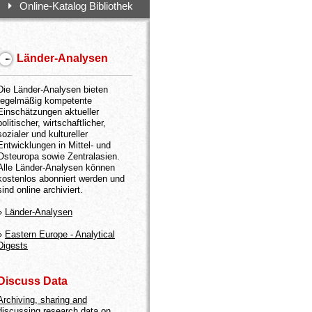
Online-Katalog Bibliothek
Länder-Analysen
Die Länder-Analysen bieten
regelmäßig kompetente
Einschätzungen aktueller
politischer, wirtschaftlicher,
sozialer und kultureller
Entwicklungen in Mittel- und
Osteuropa sowie Zentralasien.
Alle Länder-Analysen können
kostenlos abonniert werden und
sind online archiviert.
»
Länder-Analysen
»
Eastern Europe - Analytical
Digests
Discuss Data
Archiving, sharing and
discussing research data on