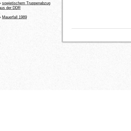
»
sowjetischem Truppenabzug
aus der DDR
»
Mauerfall 1989