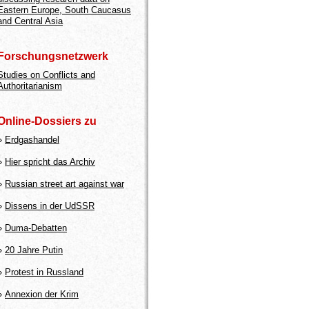
Eastern Europe, South Caucasus
and Central Asia
Forschungsnetzwerk
Studies on Conflicts and
Authoritarianism
Online-Dossiers zu
»
Erdgashandel
»
Hier spricht das Archiv
»
Russian street art against war
»
Dissens in der UdSSR
»
Duma-Debatten
»
20 Jahre Putin
»
Protest in Russland
»
Annexion der Krim