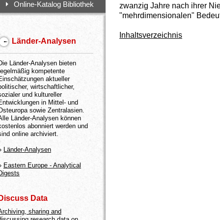
Online-Katalog Bibliothek
zwanzig Jahre nach ihrer Nied
"mehrdimensionalen" Bedeu
Inhaltsverzeichnis
Länder-Analysen
Die Länder-Analysen bieten
regelmäßig kompetente
Einschätzungen aktueller
politischer, wirtschaftlicher,
sozialer und kultureller
Entwicklungen in Mittel- und
Osteuropa sowie Zentralasien.
Alle Länder-Analysen können
kostenlos abonniert werden und
sind online archiviert.
»
Länder-Analysen
»
Eastern Europe - Analytical
Digests
Discuss Data
Archiving, sharing and
discussing research data on