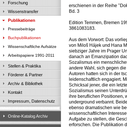
Forschung
erschienen in der Reihe "Do
Bd. 3
Wissenstransfer
Publikationen
Edition Temmen, Bremen 19
3861083183.
Pressebeiträge
Buchpublikationen
Aus dem Vorwort: Das vorli
von Miloš Hájek und Hana M
Wissenschaftliche Aufsätze
siebziger Jahre im Prager U
Arbeitspapiere 1991-2011
danach an Emanzipation dac
Sozalismus ein menschliches
Stellen & Praktika
andere Wahl, sich gegen di
Autoren hatten sich in der
Förderer & Partner
leidenschaftlich engagiert. M
Archiv & Bibliothek
Schicksal jener, die ein let
Sozialismus seinen Unterdrü
Kontakt
ihre beruflichen Positionen, 
Impressum, Datenschutz
underground verbannt. Beide 
ebenso dramatischen wie bed
wissenschaftlichen Interesse
Online-Katalog Archiv
Aufgabe zu stellen, die Ges
erforschen. Die Publikation 