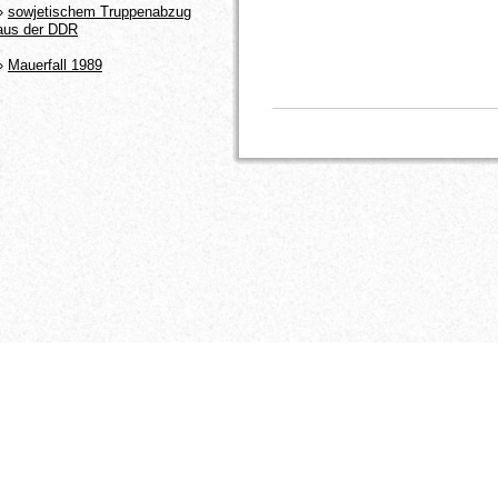
»
sowjetischem Truppenabzug
aus der DDR
»
Mauerfall 1989