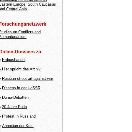
Eastern Europe, South Caucasus
and Central Asia
Forschungsnetzwerk
Studies on Conflicts and
Authoritarianism
Online-Dossiers zu
»
Erdgashandel
»
Hier spricht das Archiv
»
Russian street art against war
»
Dissens in der UdSSR
»
Duma-Debatten
»
20 Jahre Putin
»
Protest in Russland
»
Annexion der Krim