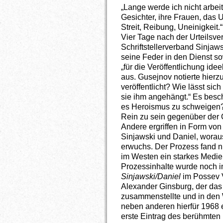
„Lange werde ich nicht arbei
Gesichter, ihre Frauen, das 
Streit, Reibung, Uneinigkeit.“
Vier Tage nach der Urteilsv
Schriftstellerverband Sinjaw
seine Feder in den Dienst sow
„für die Veröffentlichung id
aus. Gusejnov notierte hierz
veröffentlicht? Wie lässt sich
sie ihm angehängt.“ Es beschä
es Heroismus zu schweigen?
Rein zu sein gegenüber der
Andere ergriffen in Form von U
Sinjawski und Daniel, worau
erwuchs. Der Prozess fand n
im Westen ein starkes Medien
Prozessinhalte wurde noch i
Sinjawski/Daniel
im Possev Ve
Alexander Ginsburg, der das
zusammenstellte und in den
neben anderen hierfür 1968 e
erste Eintrag des berühmten