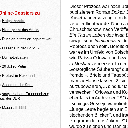
Dieser Prozess war nach Bori
publiziertem Roman
Doktor 
Online-Dossiers zu
‚Auseinandersetzung‘ um de
»
Erdgashandel
veröffentlicht wurde. Nach Ja
Chruschtschow, nach Veröffe
»
Hier spricht das Archiv
Ein Tag im Leben des Iwan 
»
Russian street art against war
sowjetische
Intelligenzija
, d
Repressionen sein. Bereits 
»
Dissens in der UdSSR
war es im Umfeld von Sols
»
Duma-Debatten
wie Raissa Orlowa und Lew 
in Moskau
vermerken. In der 
»
20 Jahre Putin
„vorsorgliche Säuberung“ du
fremde –, Briefe und Tagebüch
»
Protest in Russland
man zu Hause lassen, 2. sin
»
Annexion der Krim
aufzubewahren, 3. sind für l
verstecken.“ Orlowas und K
»
sowjetischem Truppenabzug
ebenfalls im Archiv der FSO 
aus der DDR
Tschingis Gussejnow notiert
»
Mauerfall 1989
„Junge Leute begleiten am E
stechenden Blicken“, und frag
Programm für die Zukunft?“ 
wurde zu sieben und Daniel z