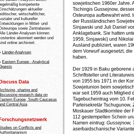
sowjetischen 1960er Jahre. A
regelmäßig kompetente
Tschingis Gussejnow, dessen
Einschätzungen aktueller
politischer, wirtschaftlicher,
Osteuropa aufbewahrt wird. I
sozialer und kultureller
der Russländischen Sowjetrep
Entwicklungen in Mittel- und
Sinjawski und Juli Daniel vo
Osteuropa sowie Zentralasien.
Anklagebank. Sie hatten unt
Alle Länder-Analysen können
kostenlos abonniert werden und
1959, Sinjawski) und Nikolai
sind online archiviert.
Ausland publiziert, waren 1
dem Vorwurf ausgesetzt, die
»
Länder-Analysen
haben.
»
Eastern Europe - Analytical
Digests
Der 1929 in Baku geborene 
Schriftsteller und Literaturw
von 1955 bis 1971 in der Kom
Discuss Data
Sowjetunion beim sowjetische
Archiving, sharing and
war seit 1959 auch Mitglied d
discussing research data on
Tagebucheintrag vom 10. Feb
Eastern Europe, South Caucasus
and Central Asia
Parteisekretär Tschugunow,
Moskauer Stadtkomitee der P
112 gestempelten Schein una
Forschungsnetzwerk
Namen eintrug:
Gussejnow, 
Studies on Conflicts and
aserbaidschanische Variant
Authoritarianism