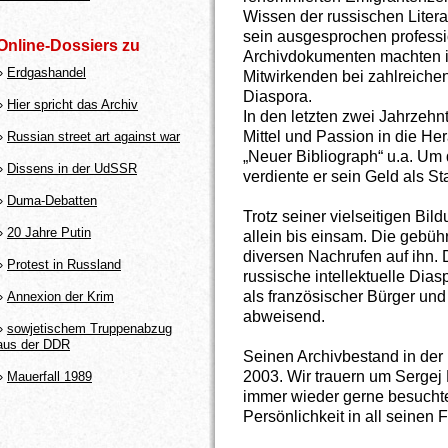
Wissen der russischen Litera
sein ausgesprochen professi
Online-Dossiers zu
Archivdokumenten machten i
»
Erdgashandel
Mitwirkenden bei zahlreiche
Diaspora.
»
Hier spricht das Archiv
In den letzten zwei Jahrzehnt
Mittel und Passion in die H
»
Russian street art against war
„Neuer Bibliograph“ u.a. Um 
»
Dissens in der UdSSR
verdiente er sein Geld als Sta
»
Duma-Debatten
Trotz seiner vielseitigen Bil
»
20 Jahre Putin
allein bis einsam. Die gebüh
diversen Nachrufen auf ihn. 
»
Protest in Russland
russische intellektuelle Dias
als französischer Bürger und
»
Annexion der Krim
abweisend.
»
sowjetischem Truppenabzug
aus der DDR
Seinen Archivbestand in der
2003. Wir trauern um Sergej
»
Mauerfall 1989
immer wieder gerne besuchte
Persönlichkeit in all seinen 