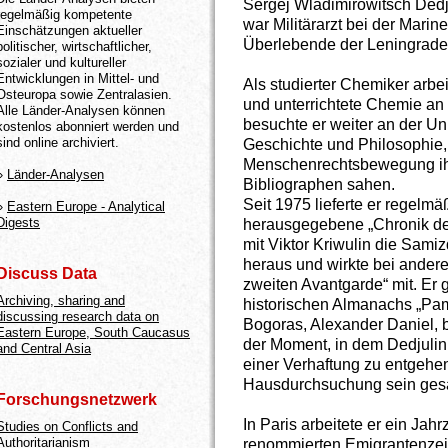
Sergej Wladimirowitsch Dedju
regelmäßig kompetente
war Militärarzt bei der Marin
Einschätzungen aktueller
Überlebende der Leningrade
politischer, wirtschaftlicher,
sozialer und kultureller
Entwicklungen in Mittel- und
Als studierter Chemiker arbe
Osteuropa sowie Zentralasien.
und unterrichtete Chemie an 
Alle Länder-Analysen können
besuchte er weiter an der Un
kostenlos abonniert werden und
sind online archiviert.
Geschichte und Philosophie,
Menschenrechtsbewegung ihn i
»
Länder-Analysen
Bibliographen sahen.
Seit 1975 lieferte er regelmä
»
Eastern Europe - Analytical
Digests
herausgegebene „Chronik de
mit Viktor Kriwulin die Samiz
heraus und wirkte bei ande
Discuss Data
zweiten Avantgarde“ mit. Er
Archiving, sharing and
historischen Almanachs „Pamj
discussing research data on
Bogoras, Alexander Daniel, 
Eastern Europe, South Caucasus
der Moment, in dem Dedjulin
and Central Asia
einer Verhaftung zu entgehen
Hausdurchsuchung sein gesa
Forschungsnetzwerk
In Paris arbeitete er ein Jah
Studies on Conflicts and
Authoritarianism
renommierten Emigrantenzei