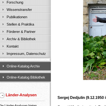
Forschung
Wissenstransfer
Publikationen
Stellen & Praktika
Förderer & Partner
Archiv & Bibliothek
Kontakt
Impressum, Datenschutz
Online-Katalog Archiv
Online-Katalog Bibliothek
Fot
Länder-Analysen
Sergej Dedjulin (9.12.1950 
Die Länder-Analysen bieten