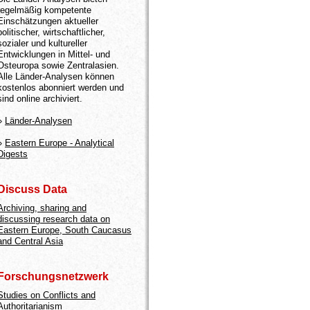
regelmäßig kompetente
Einschätzungen aktueller
politischer, wirtschaftlicher,
sozialer und kultureller
Entwicklungen in Mittel- und
Osteuropa sowie Zentralasien.
Alle Länder-Analysen können
kostenlos abonniert werden und
sind online archiviert.
»
Länder-Analysen
»
Eastern Europe - Analytical
Digests
Discuss Data
Archiving, sharing and
discussing research data on
Eastern Europe, South Caucasus
and Central Asia
Forschungsnetzwerk
Studies on Conflicts and
Authoritarianism