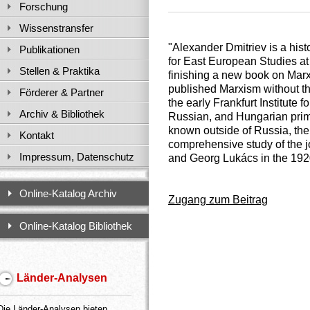
Forschung
Wissenstransfer
"Alexander Dmitriev is a hist
Publikationen
for East European Studies at 
Stellen & Praktika
finishing a new book on Marx
published Marxism without th
Förderer & Partner
the early Frankfurt Institute
Archiv & Bibliothek
Russian, and Hungarian prima
known outside of Russia, the 
Kontakt
comprehensive study of the joi
Impressum, Datenschutz
and Georg Lukács in the 192
Online-Katalog Archiv
Zugang zum Beitrag
Online-Katalog Bibliothek
Länder-Analysen
Die Länder-Analysen bieten