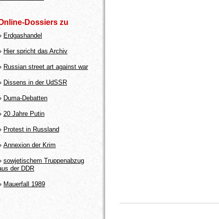
Online-Dossiers zu
»
Erdgashandel
»
Hier spricht das Archiv
»
Russian street art against war
»
Dissens in der UdSSR
»
Duma-Debatten
»
20 Jahre Putin
»
Protest in Russland
»
Annexion der Krim
»
sowjetischem Truppenabzug
aus der DDR
»
Mauerfall 1989