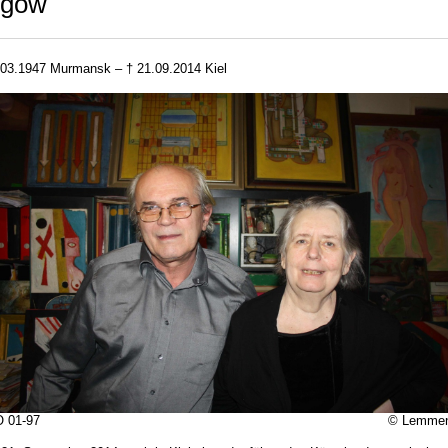
igow
.03.1947 Murmansk – † 21.09.2014 Kiel
FSO 01-97 © Lemmen