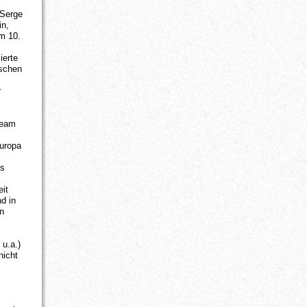
 Serge
in,
m 10.
ierte
ischen
r
ream
europa
as
eit
d in
on
 u.a.)
nicht