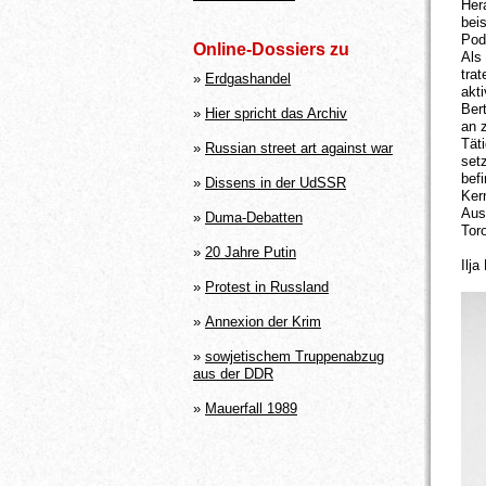
Her
bei
Pod
Online-Dossiers zu
Als
tra
»
Erdgashandel
akt
Ber
»
Hier spricht das Archiv
an 
Tät
»
Russian street art against war
set
bef
»
Dissens in der UdSSR
Kern
Aus
»
Duma-Debatten
Toro
»
20 Jahre Putin
Ilja
»
Protest in Russland
»
Annexion der Krim
»
sowjetischem Truppenabzug
aus der DDR
»
Mauerfall 1989