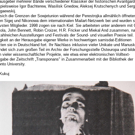
ausgeber mehrerer Bände verschiedener Klassiker der historischen Avantgard
spielsweise Igor Bachterew, Wasilisk Gnedow, Aleksej Krutschenych und Serg
gaewskij.
 sich die Grenzen der Sowjetunion während der Perestrojka allmählich öffnete
ten Sigej und Nikonowa dem internationalen Mailart-Netzwerk bei und wurden 
ivsten Mitglieder. 1998 zogen sie nach Kiel. Sie arbeiteten unter anderem mit 
tola, John Bennett, Robin Croizer, H.R. Fricker und Miekal And zusammen, 
zahlreichen Ausstellungen und Festivals der Sound- und visuellen Poesie teil. 
igkeit an der Herausgabe eigener Werke in hochwertigen samisdat-Editionen
zten sie in Deutschland fort. Ihr Nachlass inklusive vieler Unikate und Manusk
indet sich zum großen Teil im Archiv der Forschungsstelle Osteuropa und bild
 vieler wissenschaftlicher Projekte, wie etwa einer elektronischen Volltext-
gabe der Zeitschrift „Transponans" in Zusammenarbeit mit der Bibliothek der
nto University.
 Kukuj