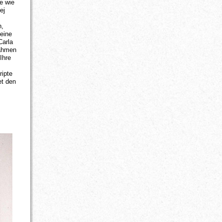
e wie
ej
n,
seine
Carla
nahmen
Ihre
ripte
et den