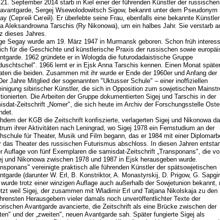
21. September 2014 starb in Kiel einer der führenden Künstler der russischen
avantgarde, Sergej Wsewolodowitsch Sigow, bekannt unter dem Pseudonym
ay (Сергей Сигей). Er überlebte seine Frau, ebenfalls eine bekannte Künstler
a Aleksandrowna Tarschis (Ry Nikonowa), um ein halbes Jahr. Sie verstarb a
z dieses Jahres.
ge Segay wurde am 19. März 1947 in Murmansk geboren. Schon früh interess
sich für die Geschichte und künstlerische Praxis der russischen sowie europä
ntgarde. 1962 gründete er in Wologda die futurodadaistische Gruppe
duschtschel". 1966 lernt er in Ejsk Anna Tarschis kennen. Einen Monat späte
raten die beiden. Zusammen mit ihr wurde er Ende der 1960er und Anfang der
0er Jahre Mitglied der sogenannten "Uktusser Schule" – einer inoffiziellen
einigung sibirischer Künstler, die sich in Opposition zum sowjetischen Mainst
itionierten. Die Arbeiten der Gruppe dokumentierten Sigej und Tarschis in der
isdat-Zeitschrift „Nomer", die sich heute im Archiv der Forschungsstelle Ost
ndet.
hdem der KGB die Zeitschrift konfiszierte, verlagerten Sigej und Nikonowa d
trum ihrer Aktivitäten nach Leningrad, wo Sigej 1978 ein Fernstudium an der
hschule für Theater, Musik und Film begann, das er 1984 mit einer Diplomarb
r das Theater des russischen Futurismus abschloss. In diesen Jahren entstan
er Auflage von fünf Exemplaren die samisdat-Zeitschrift „Transponans", die v
ej und Nikonowa zwischen 1978 und 1987 in Ejsk herausgeben wurde.
ansponans" vereinigte praktisch alle führenden Künstler der spätsowjetischen
tgarde (darunter W. Erl, B. Konstriktor, A. Monastyrskij, D. Prigow, G. Sapgir
 wurde trotz einer winzigen Auflage auch außerhalb der Sowjetunion bekannt, 
etzt weil Sigej, der zusammen mit Wladimir Erl und Tatjana Nikolskaja zu den
ahrensten Herausgebern vieler damals noch unveröffentlichter Texte der
torischen Avantgarde avancierte, die Zeitschrift als eine Brücke zwischen der
sten" und der „zweiten", neuen Avantgarde sah. Später fungierte Sigej als