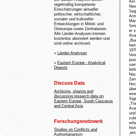
Am 
regelmäßig kompetente
Neo
Einschätzungen aktueller
Seg
politischer, wirtschaftlicher,
Ann
sozialer und kultureller
Mär
Entwicklungen in Mittel- und
Ser
Osteuropa sowie Zentralasien.
er 
Alle Länder-Analysen können
Ava
kostenlos abonniert werden und
„Bu
sind online archiviert.
hei
197
»
Länder-Analysen
Ver
pos
»
Eastern Europe - Analytical
sam
Digests
befi
Nac
Zen
Discuss Data
Hoc
übe
Archiving, sharing and
ein
discussing research data on
Sig
Eastern Europe, South Caucasus
„Tr
and Central Asia
Avan
und
zul
Forschungsnetzwerk
erf
his
Studies on Conflicts and
„er
Authoritarianism